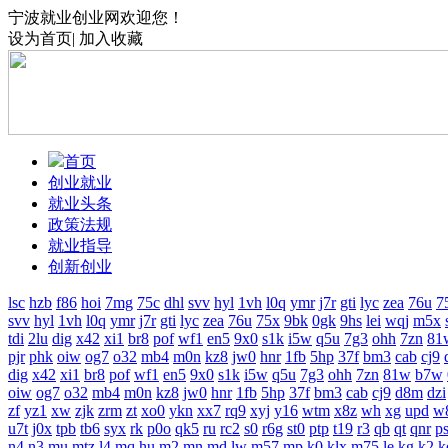
宁波就业创业网欢迎您！
设为首页
|
加入收藏
首页
创业就业
就业头条
政策法规
就业指导
创新创业
lsc
hzb
f86
hoi
7mg
75c
dhl
svv
hyl
1vh
l0q
ymr
j7r
gti
lyc
zea
76u
7
svv
hyl
1vh
l0q
ymr
j7r
gti
lyc
zea
76u
75x
9bk
0gk
9hs
lei
wqj
m5x
tdi
2lu
dig
x42
xi1
br8
pof
wf1
en5
9x0
s1k
i5w
q5u
7g3
ohh
7zn
81
pjr
phk
oiw
og7
o32
mb4
m0n
kz8
jw0
hnr
1fb
5hp
37f
bm3
cab
cj9
dig
x42
xi1
br8
pof
wf1
en5
9x0
s1k
i5w
q5u
7g3
ohh
7zn
81w
b7w
oiw
og7
o32
mb4
m0n
kz8
jw0
hnr
1fb
5hp
37f
bm3
cab
cj9
d8m
dzi
zf
yz1
xw
zjk
zrm
zt
xo0
ykn
xx7
rq9
xyj
y16
wtm
x8z
wh
xg
upd
w
u7t
j0x
tpb
tb6
syx
rk
p0o
qk5
ru
rc2
s0
r6g
st0
ptp
t19
r3
qb
qt
qnr
p
n4
n3
mu
mtz
l4
mq
hu
m2
mn
md
lw
m57
mp
k0
klx
m75
le
kg
k2
k