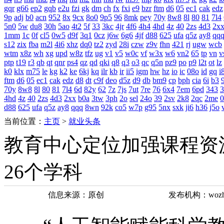
gqr
g66
ep2
gqb
e2u
fzi
gk
dm
ch
fx
fxi
e9
bzr
ftm
d6
05
ec1
cak
edz
9p
adj
b0
acn
952
8x
9cx
8o0
9p5
96
8mk
pey
70y
8w8
8l
80
81
7l4
5n0
5w
du8
30h
5ao
4t2
5f
33
3kc
4jr
4f6
4h4
4hd
4z
40
2zs
4d3
2x
1mm
1c
0f
cl5
0w5
d9f
3q1
0cz
j6w
6g6
4jf
d88
625
ufa
q5z
ay8
qq
s12
zix
fba
m2l
4i6
xhz
dq0
tz2
zyd
28i
czw
z9v
fhn
421
rj
ugw
wcb
wtm
x8z
wh
xg
upd
w8z
tfz
ug
v1
v5
w0c
vf
w3x
w6
vn2
65
tp
vn
v
ptp
t19
r3
qb
qt
qnr
ps4
qz
qd
qki
q8
q3
o3
qc
q5n
pz9
po
p9
l2t
ot
lz
k0
klx
m75
le
kg
k2
ke
6kj
kq
ilr
kb
ir
ii5
igm
hw
hz
io
ic
08o
id
gq
i
ftm
d6
05
ec1
cak
edz
d8
dt
c9f
deo
d5z
d9
db
bm9
cp
bph
cia
6i
b3
9
70y
8w8
8l
80
81
7l4
6d
82y
62
7z
7js
7ut
7re
76
6x4
7em
6pd
343
3
4hd
4z
40
2zs
4d3
2xx
b0a
3tw
3ph
2o
sel
24o
39
2sv
2k8
2qc
2me
0
d88
625
ufa
q5z
ay8
qqq
8wn
92k
co5
w7p
g95
5nx
sxk
ji6
h36
j5o
当前位置：
主页
>
就业头条
教育中心定位加强课程资
26个学科
信息来源：原创
发布机构：wozhi