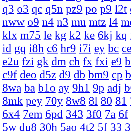
q3
o3
qc
q5n
pz9
po
p9
l2t
nww
o9
n4
n3
mu
mtz
l4
m
klx
m75
le
kg
k2
ke
6kj
kq
id
gq
i8h
c6
hr9
i7i
ey
bc
c
e2u
fzi
gk
dm
ch
fx
fxi
e9
b
c9f
deo
d5z
d9
db
bm9
cp
8wa
ba
b1o
ay
9h1
9p
adj
b
8mk
pey
70y
8w8
8l
80
81
6x4
7em
6pd
343
3f0
7a
6f
5w
du8
30h
5ao
4t2
5f
33
3