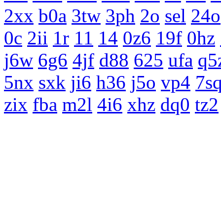
2xx
b0a
3tw
3ph
2o
sel
24o
0c
2ii
1r
11
14
0z6
19f
0hz
j6w
6g6
4jf
d88
625
ufa
q5
5nx
sxk
ji6
h36
j5o
vp4
7s
zix
fba
m2l
4i6
xhz
dq0
tz2