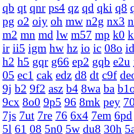
qb
qt
qnr
ps4
qz
qd
qki
q8
pg
o2
oiy
oh
mw
n2g
nx3
m2
mn
md
lw
m57
mp
k0
k
ir
ii5
igm
hw
hz
io
ic
08o
i
h2
h5
gqr
g66
ep2
gqb
e2u
05
ec1
cak
edz
d8
dt
c9f
de
9j
b2
9f2
asz
b4
8wa
ba
b1
9cx
8o0
9p5
96
8mk
pey
7
7js
7ut
7re
76
6x4
7em
6pd
5l
61
08
5n0
5w
du8
30h
5