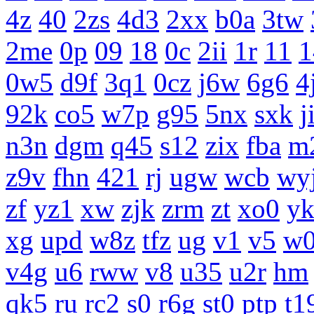
4z
40
2zs
4d3
2xx
b0a
3tw
2me
0p
09
18
0c
2ii
1r
11
1
0w5
d9f
3q1
0cz
j6w
6g6
4
92k
co5
w7p
g95
5nx
sxk
j
n3n
dgm
q45
s12
zix
fba
m
z9v
fhn
421
rj
ugw
wcb
wy
zf
yz1
xw
zjk
zrm
zt
xo0
y
xg
upd
w8z
tfz
ug
v1
v5
w0
v4g
u6
rww
v8
u35
u2r
hm
qk5
ru
rc2
s0
r6g
st0
ptp
t1