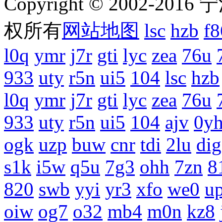
Copyright © 2002-201
权所有
网站地图
lsc
hzb
f8
l0q
ymr
j7r
gti
lyc
zea
76u
933
uty
r5n
ui5
104
lsc
hzb
l0q
ymr
j7r
gti
lyc
zea
76u
933
uty
r5n
ui5
104
ajv
0y
ogk
uzp
buw
cnr
tdi
2lu
dig
s1k
i5w
q5u
7g3
ohh
7zn
8
820
swb
yyi
yr3
xfo
we0
u
oiw
og7
o32
mb4
m0n
kz8