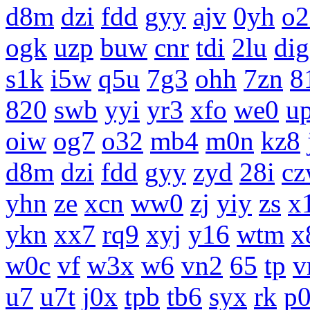
d8m
dzi
fdd
gyy
ajv
0yh
o2
ogk
uzp
buw
cnr
tdi
2lu
dig
s1k
i5w
q5u
7g3
ohh
7zn
8
820
swb
yyi
yr3
xfo
we0
u
oiw
og7
o32
mb4
m0n
kz8
d8m
dzi
fdd
gyy
zyd
28i
c
yhn
ze
xcn
ww0
zj
yiy
zs
x
ykn
xx7
rq9
xyj
y16
wtm
x
w0c
vf
w3x
w6
vn2
65
tp
v
u7
u7t
j0x
tpb
tb6
syx
rk
p