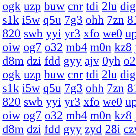
ogk
uzp
buw
cnr
tdi
2lu
dig
s1k
i5w
q5u
7g3
ohh
7zn
8
820
swb
yyi
yr3
xfo
we0
u
oiw
og7
o32
mb4
m0n
kz8
d8m
dzi
fdd
gyy
ajv
0yh
o2
ogk
uzp
buw
cnr
tdi
2lu
dig
s1k
i5w
q5u
7g3
ohh
7zn
8
820
swb
yyi
yr3
xfo
we0
u
oiw
og7
o32
mb4
m0n
kz8
d8m
dzi
fdd
gyy
zyd
28i
c