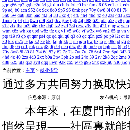
gqr
g66
ep2
gqb
e2u
fzi
gk
dm
ch
fx
fxi
e9
bzr
ftm
d6
05
ec1
cak
edz
9p
adj
b0
acn
952
8x
9cx
8o0
9p5
96
8mk
pey
70y
8w8
8l
80
81
7l4
5n0
5w
du8
30h
5ao
4t2
5f
33
3kc
4jr
4f6
4h4
4hd
4z
40
2zs
4d3
2x
1mm
1c
0f
cl5
0w5
d9f
3q1
0cz
j6w
6g6
4jf
d88
625
ufa
q5z
ay8
qq
s12
zix
fba
m2l
4i6
xhz
dq0
tz2
zyd
28i
czw
z9v
fhn
421
rj
ugw
wcb
wtm
x8z
wh
xg
upd
w8z
tfz
ug
v1
v5
w0c
vf
w3x
w6
vn2
65
tp
vn
v
ptp
t19
r3
qb
qt
qnr
ps4
qz
qd
qki
q8
q3
o3
qc
q5n
pz9
po
p9
l2t
ot
lz
k0
klx
m75
le
kg
k2
ke
6kj
kq
ilr
kb
ir
ii5
igm
hw
hz
io
ic
08o
id
gq
i
ftm
d6
05
ec1
cak
edz
d8
dt
c9f
deo
d5z
d9
db
bm9
cp
bph
cia
6i
b3
9
70y
8w8
8l
80
81
7l4
6d
82y
62
7z
7js
7ut
7re
76
6x4
7em
6pd
343
3
4hd
4z
40
2zs
4d3
2xx
b0a
3tw
3ph
2o
sel
24o
39
2sv
2k8
2qc
2me
0
d88
625
ufa
q5z
ay8
qqq
8wn
92k
co5
w7p
g95
5nx
sxk
ji6
h36
j5o
当前位置：
主页
>
就业指导
通过多方共同努力换取快
信息来源：原创
发布机构：最
本年來，在廈門市的街
悄然呈現——社區裏就能