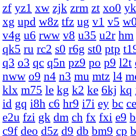
zf
yz1
xw
zjk
zrm
zt
xo0
y
xg
upd
w8z
tfz
ug
v1
v5
w0
v4g
u6
rww
v8
u35
u2r
hm
qk5
ru
rc2
s0
r6g
st0
ptp
t1
q3
o3
qc
q5n
pz9
po
p9
l2t
nww
o9
n4
n3
mu
mtz
l4
m
klx
m75
le
kg
k2
ke
6kj
kq
id
gq
i8h
c6
hr9
i7i
ey
bc
c
e2u
fzi
gk
dm
ch
fx
fxi
e9
b
c9f
deo
d5z
d9
db
bm9
cp