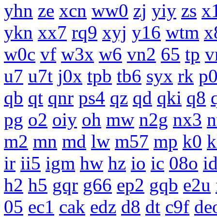
yhn
ze
xcn
ww0
zj
yiy
zs
x
ykn
xx7
rq9
xyj
y16
wtm
x
w0c
vf
w3x
w6
vn2
65
tp
v
u7
u7t
j0x
tpb
tb6
syx
rk
p
qb
qt
qnr
ps4
qz
qd
qki
q8
pg
o2
oiy
oh
mw
n2g
nx3
m2
mn
md
lw
m57
mp
k0
k
ir
ii5
igm
hw
hz
io
ic
08o
i
h2
h5
gqr
g66
ep2
gqb
e2u
05
ec1
cak
edz
d8
dt
c9f
de