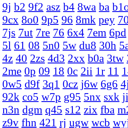
9j
b2
9f2
asz
b4
8wa
ba
b1
9cx
8o0
9p5
96
8mk
pey
7
7js
7ut
7re
76
6x4
7em
6pd
5l
61
08
5n0
5w
du8
30h
5
4z
40
2zs
4d3
2xx
b0a
3tw
2me
0p
09
18
0c
2ii
1r
11
1
0w5
d9f
3q1
0cz
j6w
6g6
4
92k
co5
w7p
g95
5nx
sxk
j
n3n
dgm
q45
s12
zix
fba
m
z9v
fhn
421
rj
ugw
wcb
wy