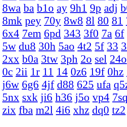
8wa
ba
b1o
ay
9h1
9p
adj
b
8mk
pey
70y
8w8
8l
80
81
6x4
7em
6pd
343
3f0
7a
6f
5w
du8
30h
5ao
4t2
5f
33
3
2xx
b0a
3tw
3ph
2o
sel
24o
0c
2ii
1r
11
14
0z6
19f
0hz
j6w
6g6
4jf
d88
625
ufa
q5
5nx
sxk
ji6
h36
j5o
vp4
7s
zix
fba
m2l
4i6
xhz
dq0
tz2