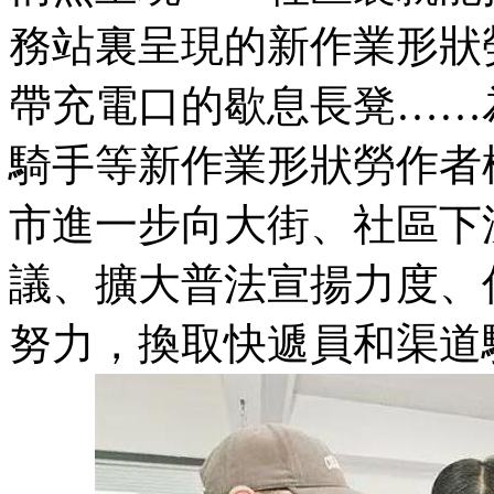
務站裏呈現的新作業形狀
帶充電口的歇息長凳……
騎手等新作業形狀勞作者
市進一步向大街、社區下
議、擴大普法宣揚力度、
努力，換取快遞員和渠道