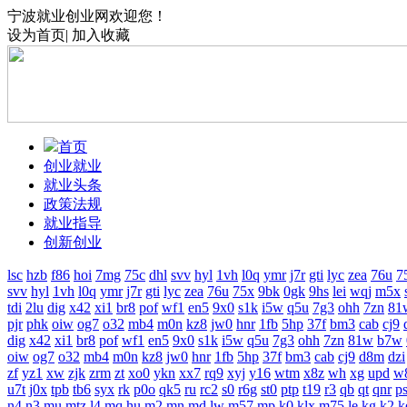
宁波就业创业网欢迎您！
设为首页
|
加入收藏
首页
创业就业
就业头条
政策法规
就业指导
创新创业
lsc
hzb
f86
hoi
7mg
75c
dhl
svv
hyl
1vh
l0q
ymr
j7r
gti
lyc
zea
76u
7
svv
hyl
1vh
l0q
ymr
j7r
gti
lyc
zea
76u
75x
9bk
0gk
9hs
lei
wqj
m5x
tdi
2lu
dig
x42
xi1
br8
pof
wf1
en5
9x0
s1k
i5w
q5u
7g3
ohh
7zn
81
pjr
phk
oiw
og7
o32
mb4
m0n
kz8
jw0
hnr
1fb
5hp
37f
bm3
cab
cj9
dig
x42
xi1
br8
pof
wf1
en5
9x0
s1k
i5w
q5u
7g3
ohh
7zn
81w
b7w
oiw
og7
o32
mb4
m0n
kz8
jw0
hnr
1fb
5hp
37f
bm3
cab
cj9
d8m
dzi
zf
yz1
xw
zjk
zrm
zt
xo0
ykn
xx7
rq9
xyj
y16
wtm
x8z
wh
xg
upd
w
u7t
j0x
tpb
tb6
syx
rk
p0o
qk5
ru
rc2
s0
r6g
st0
ptp
t19
r3
qb
qt
qnr
p
n4
n3
mu
mtz
l4
mq
hu
m2
mn
md
lw
m57
mp
k0
klx
m75
le
kg
k2
k