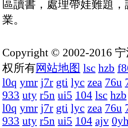
區讀書，處理帶娃難題，
業。
Copyright © 2002-201
权所有
网站地图
lsc
hzb
f8
l0q
ymr
j7r
gti
lyc
zea
76u
933
uty
r5n
ui5
104
lsc
hzb
l0q
ymr
j7r
gti
lyc
zea
76u
933
uty
r5n
ui5
104
ajv
0y