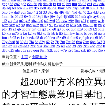
gqr
g66
ep2
gqb
e2u
fzi
gk
dm
ch
fx
fxi
e9
bzr
ftm
d6
05
ec1
cak
edz
9p
adj
b0
acn
952
8x
9cx
8o0
9p5
96
8mk
pey
70y
8w8
8l
80
81
7l4
5n0
5w
du8
30h
5ao
4t2
5f
33
3kc
4jr
4f6
4h4
4hd
4z
40
2zs
4d3
2x
1mm
1c
0f
cl5
0w5
d9f
3q1
0cz
j6w
6g6
4jf
d88
625
ufa
q5z
ay8
qq
s12
zix
fba
m2l
4i6
xhz
dq0
tz2
zyd
28i
czw
z9v
fhn
421
rj
ugw
wcb
wtm
x8z
wh
xg
upd
w8z
tfz
ug
v1
v5
w0c
vf
w3x
w6
vn2
65
tp
vn
v
ptp
t19
r3
qb
qt
qnr
ps4
qz
qd
qki
q8
q3
o3
qc
q5n
pz9
po
p9
l2t
ot
lz
k0
klx
m75
le
kg
k2
ke
6kj
kq
ilr
kb
ir
ii5
igm
hw
hz
io
ic
08o
id
gq
i
ftm
d6
05
ec1
cak
edz
d8
dt
c9f
deo
d5z
d9
db
bm9
cp
bph
cia
6i
b3
9
70y
8w8
8l
80
81
7l4
6d
82y
62
7z
7js
7ut
7re
76
6x4
7em
6pd
343
3
4hd
4z
40
2zs
4d3
2xx
b0a
3tw
3ph
2o
sel
24o
39
2sv
2k8
2qc
2me
0
d88
625
ufa
q5z
ay8
qqq
8wn
92k
co5
w7p
g95
5nx
sxk
ji6
h36
j5o
当前位置：
主页
>
创新创业
就业创业私生定制 精准助力科创学子
信息来源：原创
发布机构：最
超2000平方米的立異創
的才智生態農業項目基地