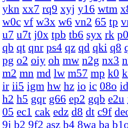
ykn
xx7
rq9
xyj
y16
wtm
x
w0c
vf
w3x
w6
vn2
65
tp
v
u7
u7t
j0x
tpb
tb6
syx
rk
p
qb
qt
qnr
ps4
qz
qd
qki
q8
pg
o2
oiy
oh
mw
n2g
nx3
m2
mn
md
lw
m57
mp
k0
k
ir
ii5
igm
hw
hz
io
ic
08o
i
h2
h5
gqr
g66
ep2
gqb
e2u
05
ec1
cak
edz
d8
dt
c9f
de
9j
b2
9f2
asz
b4
8wa
ba
b1