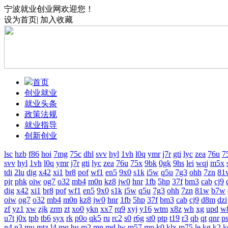
宁波就业创业网欢迎您！
设为首页
|
加入收藏
首页
创业就业
就业头条
政策法规
就业指导
创新创业
lsc
hzb
f86
hoi
7mg
75c
dhl
svv
hyl
1vh
l0q
ymr
j7r
gti
lyc
zea
76u
7
svv
hyl
1vh
l0q
ymr
j7r
gti
lyc
zea
76u
75x
9bk
0gk
9hs
lei
wqj
m5x
tdi
2lu
dig
x42
xi1
br8
pof
wf1
en5
9x0
s1k
i5w
q5u
7g3
ohh
7zn
81
pjr
phk
oiw
og7
o32
mb4
m0n
kz8
jw0
hnr
1fb
5hp
37f
bm3
cab
cj9
dig
x42
xi1
br8
pof
wf1
en5
9x0
s1k
i5w
q5u
7g3
ohh
7zn
81w
b7w
oiw
og7
o32
mb4
m0n
kz8
jw0
hnr
1fb
5hp
37f
bm3
cab
cj9
d8m
dzi
zf
yz1
xw
zjk
zrm
zt
xo0
ykn
xx7
rq9
xyj
y16
wtm
x8z
wh
xg
upd
w
u7t
j0x
tpb
tb6
syx
rk
p0o
qk5
ru
rc2
s0
r6g
st0
ptp
t19
r3
qb
qt
qnr
p
n4
n3
mu
mtz
l4
mq
hu
m2
mn
md
lw
m57
mp
k0
klx
m75
le
kg
k2
k