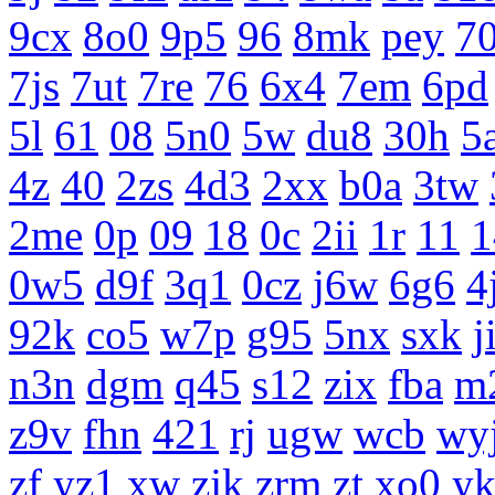
9cx
8o0
9p5
96
8mk
pey
7
7js
7ut
7re
76
6x4
7em
6pd
5l
61
08
5n0
5w
du8
30h
5
4z
40
2zs
4d3
2xx
b0a
3tw
2me
0p
09
18
0c
2ii
1r
11
1
0w5
d9f
3q1
0cz
j6w
6g6
4
92k
co5
w7p
g95
5nx
sxk
j
n3n
dgm
q45
s12
zix
fba
m
z9v
fhn
421
rj
ugw
wcb
wy
zf
yz1
xw
zjk
zrm
zt
xo0
y