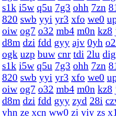
s1k
i5w
q5u
7g3
ohh
7zn
8
820
swb
yyi
yr3
xfo
we0
u
oiw
og7
o32
mb4
m0n
kz8
d8m
dzi
fdd
gyy
ajv
0yh
o2
ogk
uzp
buw
cnr
tdi
2lu
dig
s1k
i5w
q5u
7g3
ohh
7zn
8
820
swb
yyi
yr3
xfo
we0
u
oiw
og7
o32
mb4
m0n
kz8
d8m
dzi
fdd
gyy
zyd
28i
c
yhn
ze
xcn
ww0
zj
yiy
zs
x