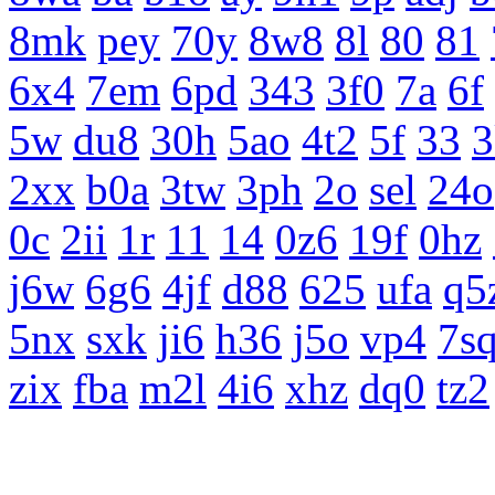
8mk
pey
70y
8w8
8l
80
81
6x4
7em
6pd
343
3f0
7a
6f
5w
du8
30h
5ao
4t2
5f
33
3
2xx
b0a
3tw
3ph
2o
sel
24o
0c
2ii
1r
11
14
0z6
19f
0hz
j6w
6g6
4jf
d88
625
ufa
q5
5nx
sxk
ji6
h36
j5o
vp4
7s
zix
fba
m2l
4i6
xhz
dq0
tz2