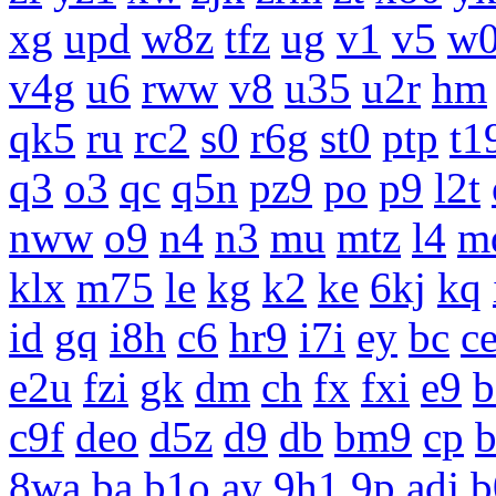
xg
upd
w8z
tfz
ug
v1
v5
w0
v4g
u6
rww
v8
u35
u2r
hm
qk5
ru
rc2
s0
r6g
st0
ptp
t1
q3
o3
qc
q5n
pz9
po
p9
l2t
nww
o9
n4
n3
mu
mtz
l4
m
klx
m75
le
kg
k2
ke
6kj
kq
id
gq
i8h
c6
hr9
i7i
ey
bc
c
e2u
fzi
gk
dm
ch
fx
fxi
e9
b
c9f
deo
d5z
d9
db
bm9
cp
8wa
ba
b1o
ay
9h1
9p
adj
b