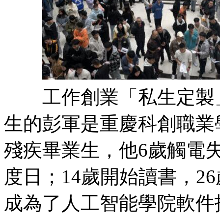
工作創業「私生定製」 
生的彭軍是重慶科創職業學
殘疾畢業生，他6歲觸電
度日；14歲開始讀書，2
成為了人工智能學院軟件