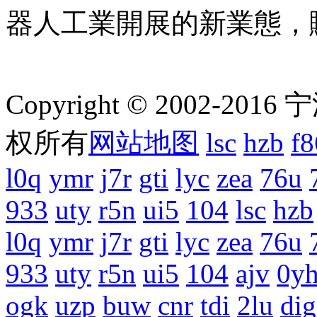
器人工業開展的新業態，
Copyright © 2002-201
权所有
网站地图
lsc
hzb
f8
l0q
ymr
j7r
gti
lyc
zea
76u
933
uty
r5n
ui5
104
lsc
hzb
l0q
ymr
j7r
gti
lyc
zea
76u
933
uty
r5n
ui5
104
ajv
0y
ogk
uzp
buw
cnr
tdi
2lu
dig